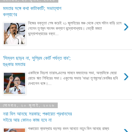
মমতার সঙ্গে কথা কাটাকাটি; সভাত্যাগ
কল্যাণের
›
নিজের বক্তৃতা শেষ করেই ২১ জুলাইয়ের মঞ্চ থেকে নেমে সটান বাড়ি চলে
গেলেন তৃণমূল সাংসদ কল্যাণ বন্দ্যোপাধ্যায়। নেত্রী মমতা
বন্দ্যোপাধ্যায়ের বক্ত...
'সিম্বল ছাড়ব না, সুপ্রিম কোর্ট পর্যন্ত যাব';
হুঙ্কার মমতার
›
একদিকে বিড়লা তারামণ্ডলের সামনে মমতাদের সভা, অন্যদিকে মেয়ো
রোডে ঋত শিবিরের সভা। একুশের সভায় 'ভাঙা তৃণমূলের'বেনজির ছবি
দেখাগেল বঙ্গে।...
সোমবার, ২০ জুলাই, ২০২৬
নয়া বিল আনছে সরকার; পঞ্চায়েত প্রধানদের
সইয়ে আর কোনও কাজ হবে না
›
পঞ্চায়েত ব্যবস্থায় বড়সড় বদল আনতে নতুন বিল আনছে রাজ্য