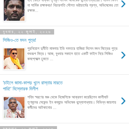
›
না সার্বিক রক্ষাকবচ! বিচারপতি সৌগত ভট্টাচার্যের প্রশ্ন, অভিষেকের তো
রক্ষাক...
বুধবার, ২২ জুলাই, ২০২৬
সিজিও-তে মদন পুত্র!
›
পুরনিয়োগ দুর্নীতি মামলায় ইডি দফতরে হাজিরা দিলেন মদন মিত্রের পুত্র
শুভরূপ মিত্র। আজ, বুধবার সকালে হাতে একটি ফাইল নিয়ে সিজিও
কমপ্লেক্সে ঢুকতে ...
'চাইলে জামা-কাপড় খুলে রাস্তায় মারতে
পারি!' বিস্ফোরক দিলীপ
›
শহিদ স্মরণের মঞ্চ থেকে বিজেপিকে আক্রমণ করেছিলেন কালীঘাট
তৃণমূলের সেকেন্ড ইন কম্যান্ড অভিষেক বন্দ্যোপাধ্যায়। বিভিন্ন জায়গায়
কর্মীদের আটকানোর ...
মঙ্গলবার, ২১ জুলাই, ২০২৬