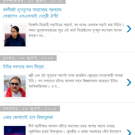
বৃহস্পতিবার, ৩০ জুলাই, ২০২৬
কালীঘাট তৃণনূলের সাহায্যের প্রস্তাব
ফেরালেন এসএফআই নেত্রী ঐশী!
›
বিজেপি-বিরোধী লড়াইয়ের স্বার্থে, সব দলের একসঙ্গে লড়াই করা উচিত।
মমতা বন্দ্যোপাধ্যায়ের সুরে এই বার্তা দিয়েছিলেন তৃণমূল কংগ্রেস সাংসদ
কল্যাণ বন...
বুধবার, ২৯ জুলাই, ২০২৬
ইডির দফতরে মদন মিত্র!
›
স্ত্রী এবং দুই পুত্রকে আগেই তলব করেছিল কেন্দ্রের তদন্তকারী সংস্থা
ইডি। গত সপ্তাহে তাঁদের আলাদা ভাবে জিজ্ঞাসাবাদ করেছেন ইডির
আধিকারিকেরা। এ ব...
মঙ্গলবার, ২৮ জুলাই, ২০২৬
এবার জেলাতেই হবে বিমানবন্দর!
›
দীর্ঘ প্রতীক্ষার অবসান ঘটিয়ে অবশেষে এবার আশার আলো দেখছে
পুরুলিয়ার ছররা বিমানবন্দর। কেন্দ্রীয় ও রাজ্য সরকারের যৌথ উদ্যোগে