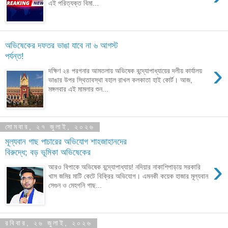
এই পরিত্যক্ত বিমা...
অভিষেকের দফতর ভাঙা যাবে না ৬ আগস্ট
পর্যন্ত!
›
দক্ষিণ ২৪ পরগনার আমতলায় অভিষেক বন্দ্যোপাধ্যায়ের দলীয় কার্যালয়
ভাঙার উপর স্থিতাবস্থা বহাল রাখল কলকাতা হাই কোর্ট। আজ,
মঙ্গলবার এই মামলার শুন...
সোমবার, ২৭ জুলাই, ২০২৬
মূল্যবান গাছ পাচারের অভিযোগ শাহজাহানদের
বিরুদ্ধে; বড় ভূমিকা অভিষেকের
›
আরও বিপাকে অভিষেক বন্দ্যোপাধ্যায়! নদিয়ার নাকাশিপাড়ায় সরকারি
খাস জমির মাটি কেটে বিক্রির অভিযোগ। এমনকী কয়েক হাজার মূল্যবান
সেগুন ও মেহগনি গাছ...
রবিবার, ২৬ জুলাই, ২০২৬