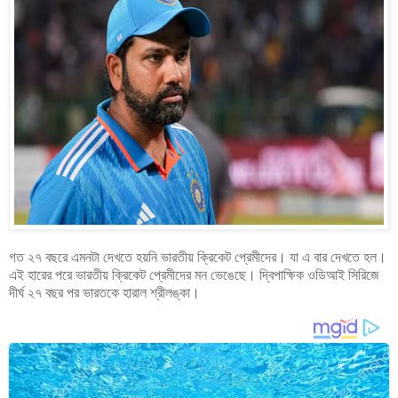
গত ২৭ বছরে এমনটা দেখতে হয়নি ভারতীয় ক্রিকেট প্রেমীদের। যা এ বার দেখতে হল।
এই হারের পরে ভারতীয় ক্রিকেট প্রেমীদের মন ভেঙেছে। দ্বিপাক্ষিক ওডিআই সিরিজে
দীর্ঘ ২৭ বছর পর ভারতকে হারাল শ্রীলঙ্কা।