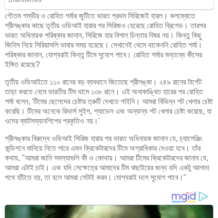
গৌতম গম্ভীর ও রোহিত শর্মার জুটিতে ভারত প্রথম সিরিজেই হারল। কলম্বোতে
শ্রীলঙ্কার কাছে তৃতীয় ওডিআই হারার পর সিরিজও হেরেছে রোহিত ব্রিগেড। তারপর
ভারত অধিনায়ক পরিষ্কার জানান, সিরিজে হার বিশাল চিন্তার বিষয় নয়। কিন্তু কিছু
জিনিস নিয়ে সিরিয়াসলি ভাবার সময় হয়েছে। সেখানেই থেমে থাকেননি রোহিত শর্মা।
পরিষ্কার জানান, যোগ্যরাই কিন্তু টিমে সুযোগ পাবে। রোহিত শর্মার মন্তব্যে কীসের
ইঙ্গিত রয়েছে?
তৃতীয় ওডিআইতে ১১০ রানের বড় ব্যবধানে জিতেছে শ্রীলঙ্কা। ২৪৯ রানের টার্গেট
তাড়া করতে নেমে ভারতীয় টিম থামে ১৩৮ রানে। এই অনাকাঙ্খিত হারের পর রোহিত
শর্মা বলেন, 'টিমের ছেলেদের চেষ্টার ত্রুটি দেখতে পাইনি। আমরা বিভিন্ন শট খেলার চেষ্টা
করেছি। টিমের অনেকে রিভার্স সুইপ, প্যাডেল এবং অন্যান্য শট খেলার চেষ্টা করেছে, যা
ওদের ব্যাটসম্যানশিপের প্রকৃতিও নয়।'
শ্রীলঙ্কার বিরুদ্ধে ওডিআই সিরিজ হারার পর ভারত অধিনায়ক জানান যে, চ্যালেঞ্জিং
কন্ডিশনে মানিয়ে নিতে পারে এমন ক্রিকেটারদের টিমে অগ্রাধিকার দেওয়া হবে। তাঁর
কথায়, "আমরা জানি সমস্যাগুলি কী ও কোথায়। আমরা টিমের ক্রিকেটারদের জানাব যে,
আমরা এটাই চাই। এবং যদি সেক্ষেত্রে আমাদের টিম বাছাইয়ের জন্য যদি একটু আলাদা
পথে হাঁটতে হয়, তা হলে আমরা সেটাই করব। যোগ্যরাই দলে সুযোগ পাবে।"