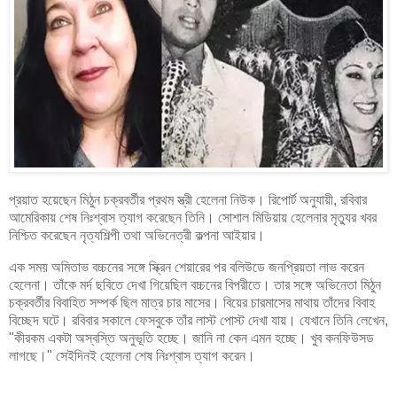
প্রয়াত হয়েছেন মিঠুন চক্রবর্তীর প্রথম স্ত্রী হেলেনা নিউক। রিপোর্ট অনুযায়ী, রবিবার
আমেরিকায় শেষ নিঃশ্বাস ত্যাগ করেছেন তিনি। সোশাল মিডিয়ায় হেলেনার মৃত্যুর খবর
নিশ্চিত করেছেন নৃত্যশিল্পী তথা অভিনেত্রী কল্পনা আইয়ার।
এক সময় অমিতাভ বচ্চনের সঙ্গে স্ক্রিন শেয়ারের পর বলিউডে জনপ্রিয়তা লাভ করেন
হেলেনা। তাঁকে মর্দ ছবিতে দেখা গিয়েছিল বচ্চনের বিপরীতে। তার সঙ্গে অভিনেতা মিঠুন
চক্রবর্তীর বিবাহিত সম্পর্ক ছিল মাত্র চার মাসের। বিয়ের চারমাসের মাথায় তাঁদের বিবাহ
বিচ্ছেদ ঘটে। রবিবার সকালে ফেসবুকে তাঁর লাস্ট পোস্ট দেখা যায়। যেখানে তিনি লেখেন,
"কীরকম একটা অস্বস্তি অনুভূতি হচ্ছে। জানি না কেন এমন হচ্ছে। খুব কনফিউসড
লাগছে।" সেইদিনই হেলেনা শেষ নিঃশ্বাস ত্যাগ করেন।