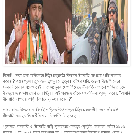
বিজেপি নেতা তথা অভিনেতা মিঠুন চক্রবর্তী কিভাবে নীলবাতি লাগানো গাড়ি ব্যবহার
করেন ? এমন প্রশ্ন তুলেছেন তৃণমূল নেতৃত্ব। তাঁদের দাবি, তারকা বিজেপি নেতা
সরকারি কোনও পদেও নেই। তা সত্ত্বেও দেখা গিয়েছে নীলবাতি লাগানো গাড়িতে চড়ে
বীরভূমে জনসভায় যোগ দেন মিঠুন। এই প্রসঙ্গে তাঁকে সাংবাদিকরা প্রশ্ন করেন, "আপনি
নীলবাতি লাগানো গাড়ি কীভাবে ব্যবহার করেন ?"
তার কোনও উত্তর না-দিয়েই গাড়িতে উঠে পড়েন মিঠুন চক্রবর্তী। তবে তাঁর এই
নীলবাতি ব্যবহার নিয়ে রীতিমতো বিতর্ক তৈরি হয়েছে ।
প্রসঙ্গত, লালবাতি ও নীলবাতি গাড়ি ব্যবহারের ক্ষেত্রে কেন্দ্রীয় যানবাহন আইন ১৯৮৯
রয়েছে । তা ২০১৭ সালে সংশোধন হয়। তাতে স্পষ্ট ভাবে উল্লেখ রয়েছে, কোনও