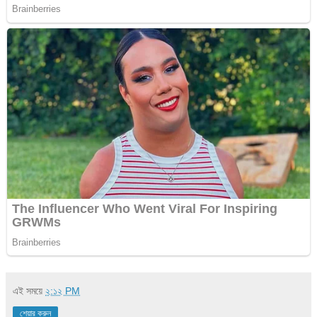
এই সময়ে
২:১২ PM
শেয়ার করুন