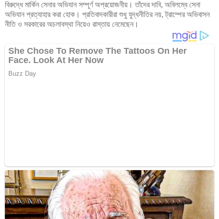
বিরুদ্ধে মার্কিন সেনার অভিযান সম্পূর্ণ অপ্রয়োজনীয়। তাঁদের দাবি, অবিলম্বে সেনা
অভিযান প্রত্যাহার করা হোক। প্রতিবাদকারীরা শুধু যুদ্ধনীতির নয়, ট্রাম্পের অভিবাসন
নীতি ও সরকারের অচলাবস্থা নিয়েও রাস্তায় নেমেছেন।