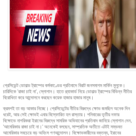
প্রেসিডেন্ট ডোনাল্ড ট্রাম্পের কর্মকাণ্ডের প্রতিবাদে বিরাট জনসমাগম মার্কিন মুলুকে।
চারিদিকে 'রাজা চাই না', স্লোগান। হাতে প্ল্যাকার্ড নিয়ে ডোনাল্ড ট্রাম্পের বিভিন্ন নীতির
বিরোধিতা করে আন্দোলনে করছেন কয়েক হাজার হাজার মানুষ।
ক্রমশই তা বড় আকার নিচ্ছে। প্রেসিডেন্টের নীতির বিরুদ্ধে ক্ষোভ জমছিল অনেক দিন
ধরেই, আর সেই ক্ষোভই এবার বিস্ফোরিত হল রাস্তায়। শনিবারের তৃতীয় দফার
বিক্ষোভে নাগরিকরা ইরানের বিরুদ্ধে সামরিক অভিযানের প্রতিবাদ জানিয়ে স্লোগান দেন,
'আমেরিকায় রাজা চাই না।' অনেকেই বলছেন, সাম্প্রতিক অতীতে এটাই সম্ভবত
আমেরিকার সবচেয়ে বড় অহিংস গণআন্দোলন। বিক্ষোভকারীদের বক্তব্য, ইরানের