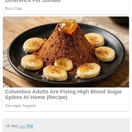
এই সময়ে
১:৫১ PM